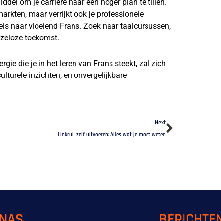
ddel om je carrière naar een hoger plan te tillen.
rkten, maar verrijkt ook je professionele
eis naar vloeiend Frans. Zoek naar taalcursussen,
enzeloze toekomst.
nergie die je in het leren van Frans steekt, zal zich
lturele inzichten, en onvergelijkbare
Next
Next
Linkruil zelf uitvoeren: Alles wat je moet weten
INAS
BERICHTE