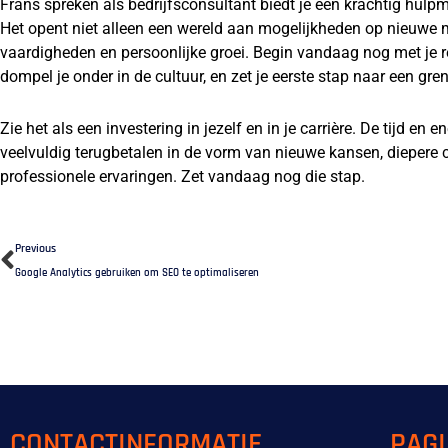
Frans spreken als bedrijfsconsultant biedt je een krachtig hulpmi
Het opent niet alleen een wereld aan mogelijkheden op nieuwe ma
vaardigheden en persoonlijke groei. Begin vandaag nog met je r
dompel je onder in de cultuur, en zet je eerste stap naar een gr
Zie het als een investering in jezelf en in je carrière. De tijd en e
veelvuldig terugbetalen in de vorm van nieuwe kansen, diepere cu
professionele ervaringen. Zet vandaag nog die stap.
Prev
Previous
Google Analytics gebruiken om SEO te optimaliseren
CONTACTINFORMATIE
PAG